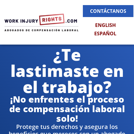
CONTÁCTANOS
ENGLISH
ESPAÑOL
¿Te
lastimaste en
el trabajo?
¡No enfrentes el proceso
de compensación laboral
solo!
Protege tus derechos y asegura los
beneficios que mereces con un abogado