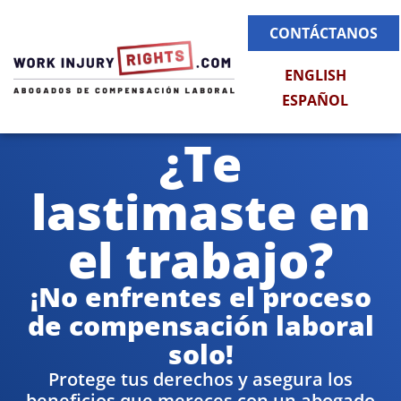
CONTÁCTANOS
ENGLISH
ESPAÑOL
¿Te
lastimaste en
el trabajo?
¡No enfrentes el proceso
de compensación laboral
solo!
Protege tus derechos y asegura los
beneficios que mereces con un abogado