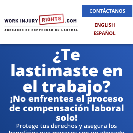
CONTÁCTANOS
ENGLISH
ESPAÑOL
¿Te
lastimaste en
el trabajo?
¡No enfrentes el proceso
de compensación laboral
solo!
Protege tus derechos y asegura los
beneficios que mereces con un abogado