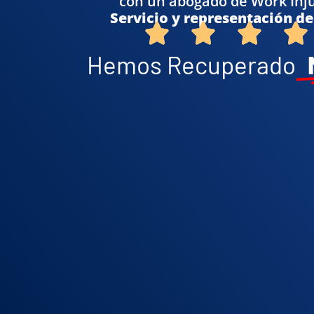
con un abogado de Work Inju
Servicio y representación de 
Hemos Recuperado