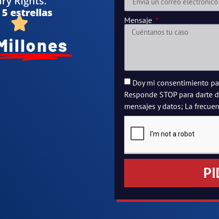
ry Rights.
5 estrellas
Mensaje
Millones
Doy mi consentimiento par
Responde STOP para darte de
mensajes y datos; La frecuen
PI