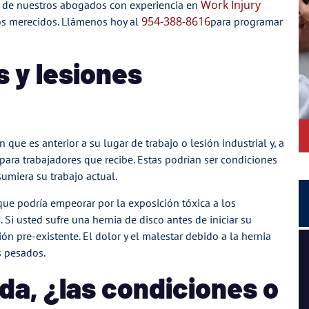
Work Injury
l de nuestros abogados con experiencia en
954-388-8616
os merecidos. Llámenos hoy al
para programar
s y lesiones
que es anterior a su lugar de trabajo o lesión industrial y, a
ara trabajadores que recibe. Estas podrían ser condiciones
umiera su trabajo actual.
que podría empeorar por la exposición tóxica a los
 Si usted sufre una hernia de disco antes de iniciar su
n pre-existente. El dolor y el malestar debido a la hernia
Tuve una gran experiencia y conexión personal, son un
s pesados.
equipo fuerte de personas apasionadas.
ida, ¿las condiciones o
Lil Mama