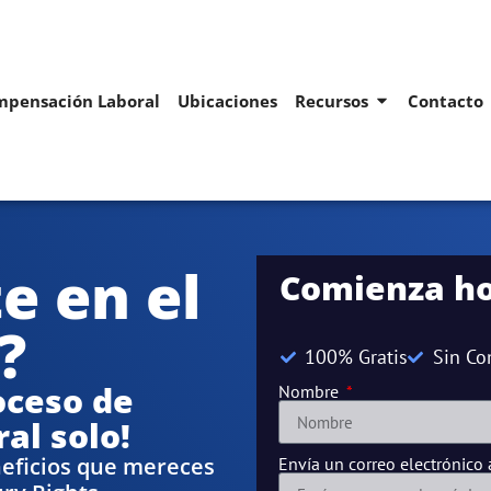
pensación Laboral
Ubicaciones
Recursos
Contacto
e en el
Comienza ho
?
100% Gratis
Sin C
oceso de
Nombre
al solo!
neficios que mereces
Envía un correo electrónico