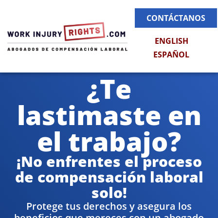
CONTÁCTANOS
ENGLISH
ESPAÑOL
¿Te
lastimaste en
el trabajo?
¡No enfrentes el proceso
de compensación laboral
solo!
Protege tus derechos y asegura los
beneficios que mereces con un abogado