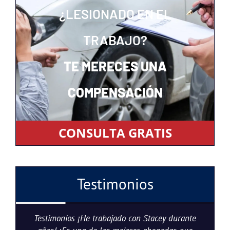
¿LESIONADO EN EL
TRABAJO?
TE MERECES UNA
COMPENSACIÓN
CONSULTA GRATIS
Testimonios
Testimonios ¡He trabajado con Stacey durante
S